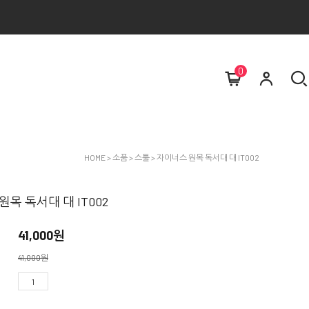
0
HOME
>
소품
>
스툴
> 자이너스 원목 독서대 대 IT002
목 독서대 대 IT002
41,000
원
41,000원