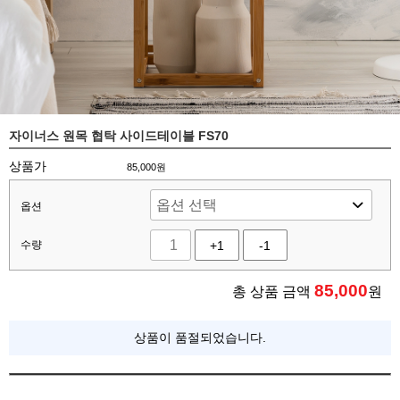
자이너스 원목 협탁 사이드테이블 FS70
상품가
85,000원
옵션
수량
+1
-1
85,000
총 상품 금액
원
상품이 품절되었습니다.