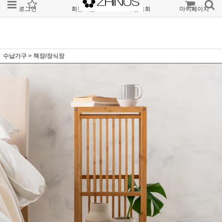
로그인
회원가입
주문조회
마이페이지
수납가구
>
책장/장식장